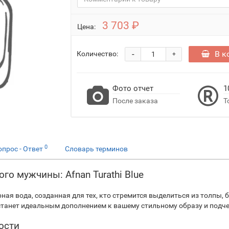
3 703 ₽
Цена:
-
В к
Количество:
+
Фото отчет
1
После заказа
Т
0
опрос - Ответ
Словарь терминов
о мужчины: Afnan Turathi Blue
рная вода, созданная для тех, кто стремится выделиться из толп
станет идеальным дополнением к вашему стильному образу и подч
ости