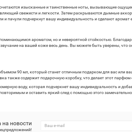
ом сочетаются изысканные и таинственные ноты, вызывающие ощущен
авляющий свежести и легкости. Затем раскрываются дымные акко
и и пачули подчеркнут вашу индивидуальность и сделают аромат 
 запоминающимся ароматом, но и невероятной стойкостью. Благод
вучание на вашей коже весь день. Вы можете быть уверены, что о
е объемом 90 мл, который станет отличным подарком для вас или в
овка также содержит подарочную коробку, что делает этот парфюм
ерную воду, которая подчеркнет вашу индивидуальность и добавит
повторимым и оставить яркий след с помощью этого замечательно
 на новости
спецпредложений!