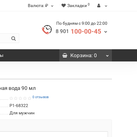
0
Валюта:
₽
Закладки
По будням с 9:00 до 22:00
100-00-45
8 901
вы
Корзина
: 0
ная вода 90 мл
0 отзывов
P1-68322
Для мужчин