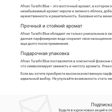
Afnan Turathi Blue – это восточный аромат, в котор
незабываемый аромат нероли и зеленого яблока, доб
мужественность и решительность. Базовые ноты ванил
Прочный и стойкий аромат
Afnan Turathi Blue обладает не только уникальным и
данная парфюмерная вода сохранит свое насыщенное з
еще долго после применения.
Подарочная упаковка
Afnan Turathi Blue поставляется в элегантной флакон
что символизирует свежесть и чистоту аромата. Упак
Если вы хотите приобрести высококачественную парфюм
идеальный выбор. Не упускайте возможность стать не
Подписка
Будьте в курсе новых акций и 