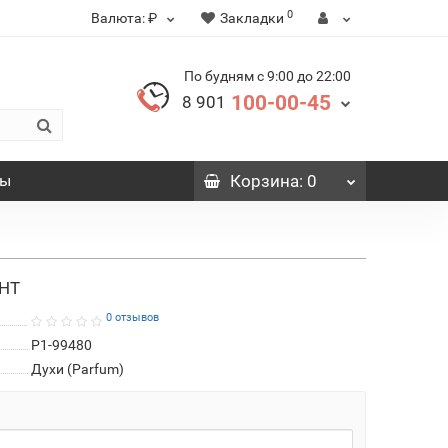
0
Валюта:
₽
Закладки
По будням с 9:00 до 22:00
100-00-45
8 901
вы
Корзина
: 0
АНТ
0 отзывов
P1-99480
Духи (Parfum)