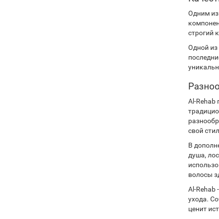
Одним из
компонен
строгий 
Одной из
последни
уникальн
Разноо
Al-Rehab
традицио
разнообр
свой стил
В дополн
душа, ло
использо
волосы з
Al-Rehab
ухода. С
ценит ис