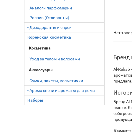
- Аналоги парфюмерии
- Распив (Отливанты)
- Дезодоранты и спреи
Нет това
Корейская косметика
Косметика
Бренд 
- Уход за телом и волосами
Al-Rehab
Аксессуары
ароматов
- Сумки, пакеты, косметички
предлага
- Аромо свечи и ароматы для дома
Истори
Наборы
Бренд Al
рынке. К
себе рос
продукци
Качест