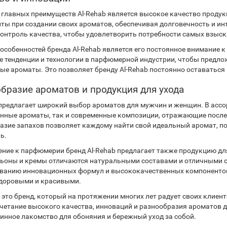
 главных преимуществ Al-Rehab является высокое качество проду
ты при создании своих ароматов, обеспечивая долговечность и ин
контроль качества, чтобы удовлетворить потребности самых взыск
 особенностей бренда Al-Rehab является его постоянное внимание 
е тенденции и технологии в парфюмерной индустрии, чтобы предл
ые ароматы. Это позволяет бренду Al-Rehab постоянно оставатьс
бразие ароматов и продукция для ухода
 предлагает широкий выбор ароматов для мужчин и женщин. В ассо
нные ароматы, так и современные композиции, отражающие после
азие запахов позволяет каждому найти свой идеальный аромат, п
ь.
ение к парфюмерии бренд Al-Rehab предлагает также продукцию для
сьоны и кремы отличаются натуральными составами и отличными с
ванию инновационных формул и высококачественных компонентов,
доровыми и красивыми.
 - это бренд, который на протяжении многих лет радует своих кли
очетание высокого качества, инноваций и разнообразия ароматов д
тинное лакомство для обоняния и бережный уход за собой.