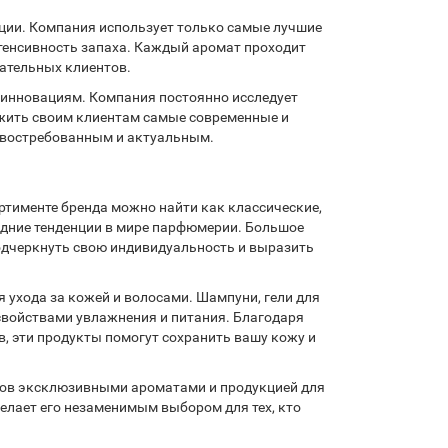
кции. Компания использует только самые лучшие
тенсивность запаха. Каждый аромат проходит
ательных клиентов.
к инновациям. Компания постоянно исследует
ожить своим клиентам самые современные и
я востребованным и актуальным.
ртименте бренда можно найти как классические,
дние тенденции в мире парфюмерии. Большое
одчеркнуть свою индивидуальность и выразить
 ухода за кожей и волосами. Шампуни, гели для
войствами увлажнения и питания. Благодаря
 эти продукты помогут сохранить вашу кожу и
ентов эксклюзивными ароматами и продукцией для
елает его незаменимым выбором для тех, кто