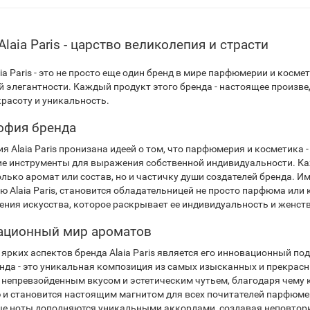
Alaia Paris - царство великолепия и страсти
ia Paris - это не просто еще один бренд в мире парфюмерии и косме
 элегантности. Каждый продукт этого бренда - настоящее произведе
красоту и уникальность.
офия бренда
 Alaia Paris пронизана идеей о том, что парфюмерия и косметика - 
е инструменты для выражения собственной индивидуальности. Ка
только аромат или состав, но и частичку души создателей бренда
ю Alaia Paris, становится обладательницей не просто парфюма или 
ения искусства, которое раскрывает ее индивидуальность и женст
ационный мир ароматов
 ярких аспектов бренда Alaia Paris является его инновационный 
енда - это уникальная композиция из самых изысканных и прекрас
 непревзойденным вкусом и эстетическим чутьем, благодаря чему 
 и становится настоящим магнитом для всех почитателей парфюме
е ноты дополняются уникальными аккордами, создавая неповтори