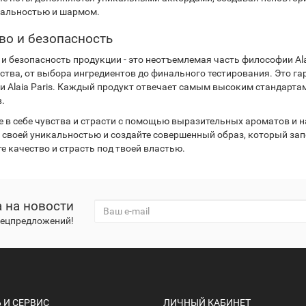
альностью и шармом.
во и безопасность
 и безопасность продукции - это неотъемлемая часть философии Ala
ства, от выбора ингредиентов до финального тестирования. Это га
и Alaia Paris. Каждый продукт отвечает самым высоким стандарта
.
 в себе чувства и страсти с помощью выразительных ароматов и на
 своей уникальностью и создайте совершенный образ, который запом
е качество и страсть под твоей властью.
 на новости
спецпредложений!
И СЕРВИС
ЛИЧНЫЙ КАБИНЕТ