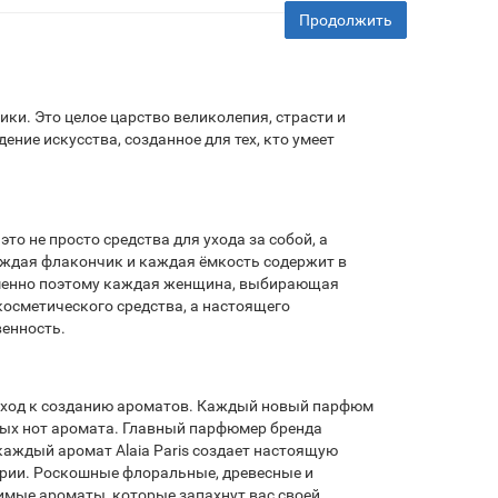
Продолжить
тики. Это целое царство великолепия, страсти и
ние искусства, созданное для тех, кто умеет
это не просто средства для ухода за собой, а
ждая флакончик и каждая ёмкость содержит в
. Именно поэтому каждая женщина, выбирающая
косметического средства, а настоящего
венность.
подход к созданию ароматов. Каждый новый парфюм
ных нот аромата. Главный парфюмер бренда
каждый аромат Alaia Paris создает настоящую
рии. Роскошные флоральные, древесные и
мые ароматы, которые запахнут вас своей