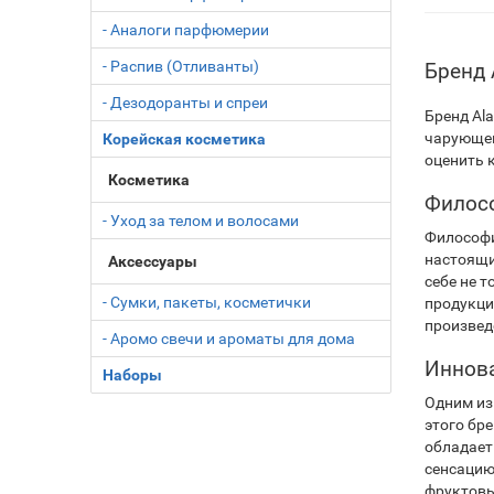
- Аналоги парфюмерии
- Распив (Отливанты)
Бренд 
- Дезодоранты и спреи
Бренд Ala
чарующей
Корейская косметика
оценить 
Косметика
Филос
- Уход за телом и волосами
Философия
настоящи
Аксессуары
себе не 
- Сумки, пакеты, косметички
продукци
произвед
- Аромо свечи и ароматы для дома
Иннов
Наборы
Одним из
этого бр
обладает
сенсацию
фруктовы