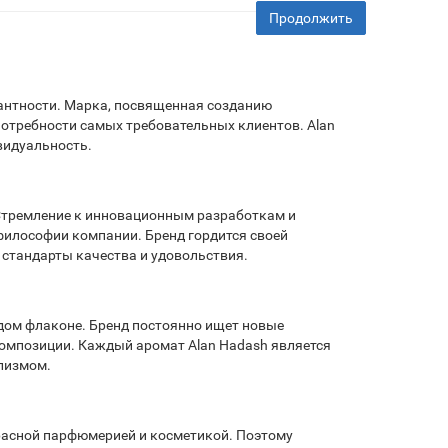
Продолжить
и
гантности. Марка, посвященная созданию
отребности самых требовательных клиентов. Alan
ивидуальность.
. Стремление к инновационным разработкам и
илософии компании. Бренд гордится своей
стандарты качества и удовольствия.
дом флаконе. Бренд постоянно ищет новые
омпозиции. Каждый аромат Alan Hadash является
лизмом.
красной парфюмерией и косметикой. Поэтому