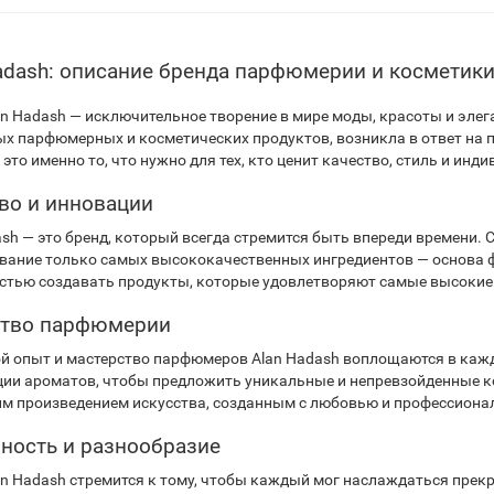
adash: описание бренда парфюмерии и косметик
an Hadash — исключительное творение в мире моды, красоты и эле
х парфюмерных и косметических продуктов, возникла в ответ на п
это именно то, что нужно для тех, кто ценит качество, стиль и инд
во и инновации
ash — это бренд, который всегда стремится быть впереди времени
вание только самых высококачественных ингредиентов — основа ф
стью создавать продукты, которые удовлетворяют самые высокие 
ство парфюмерии
й опыт и мастерство парфюмеров Alan Hadash воплощаются в каж
ии ароматов, чтобы предложить уникальные и непревзойденные к
м произведением искусства, созданным с любовью и профессиона
ность и разнообразие
an Hadash стремится к тому, чтобы каждый мог наслаждаться пре