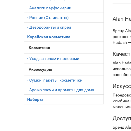
- Аналоги парфюмерии
- Распив (Отливанты)
Alan H
- Дезодоранты и спреи
Бренд Al
роскошны
Корейская косметика
Hadash — 
Косметика
Качест
- Уход за телом и волосами
Alan Had
использо
Аксессуары
способно
- Сумки, пакеты, косметички
Искус
- Аромо свечи и ароматы для дома
Передово
Наборы
комбинац
маленьки
Доступ
Бренд Al