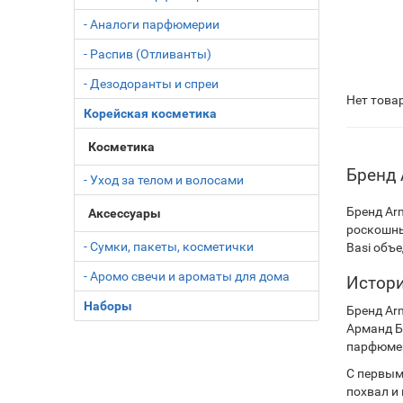
- Аналоги парфюмерии
- Распив (Отливанты)
- Дезодоранты и спреи
Нет това
Корейская косметика
Косметика
Бренд 
- Уход за телом и волосами
Бренд Ar
Аксессуары
роскошны
- Сумки, пакеты, косметички
Basi объ
- Аромо свечи и ароматы для дома
Истори
Наборы
Бренд Ar
Арманд Б
парфюмер
С первым
похвал и