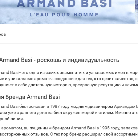
ров
Armand Basi - роскошь и индивидуальность
mand Basi - это одно из самых знаменитых и узнаваемых имен в ми
е и уникальные ароматы, созданные для тех, кто ценит качество, 
единяет в себе длительную историю, прекрасную репутацию и неиз
я бренда Armand Basi
mand Basi был основан в 1987 году модным дизайнером Армандом Б
аси уже с раннего детства был окружен модой и стилем. Именно эт
ной линии.
 ароматом, выпущенным брендом Armand Basi в 1995 году, запахо
 восторженных отзывов. С тех пор бренд расширил свой ассортиме