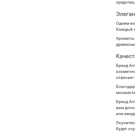
средства
Элеган
Одним из
Каждый з
Ароматы 
древесны
Качест
Бренд Ar
косметич
отвечает
Благодар
множеств
Бренд Ar
вам допо
или ежед
Окунитес
будет от