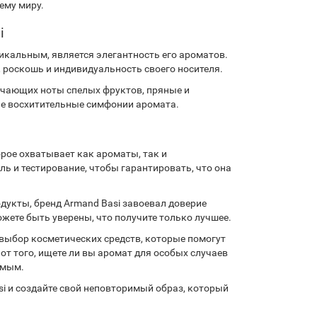
ему миру.
i
икальным, является элегантность его ароматов.
 роскошь и индивидуальность своего носителя.
ючающих ноты спелых фруктов, пряные и
ие восхитительные симфонии аромата.
орое охватывает как ароматы, так и
ь и тестирование, чтобы гарантировать, что она
дукты, бренд Armand Basi завоевал доверие
жете быть уверены, что получите только лучшее.
 выбор косметических средств, которые помогут
т того, ищете ли вы аромат для особых случаев
емым.
si и создайте свой неповторимый образ, который