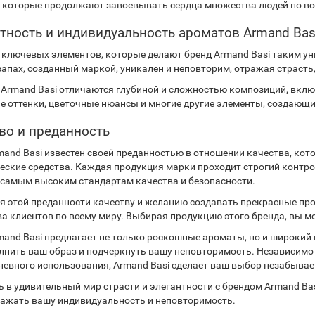
, которые продолжают завоевывать сердца множества людей по вс
тность и индивидуальность ароматов Armand Bas
 ключевых элементов, которые делают бренд Armand Basi таким ун
апах, созданный маркой, уникален и неповторим, отражая страсть,
Armand Basi отличаются глубиной и сложностью композиций, вкл
е оттенки, цветочные нюансы и многие другие элементы, создающ
во и преданность
mand Basi известен своей преданностью в отношении качества, кот
еские средства. Каждая продукция марки проходит строгий контрол
 самым высоким стандартам качества и безопасности.
я этой преданности качеству и желанию создавать прекрасные про
а клиентов по всему миру. Выбирая продукцию этого бренда, вы мо
mand Basi предлагает не только роскошные ароматы, но и широкий
лнить ваш образ и подчеркнуть вашу неповторимость. Независимо о
невного использования, Armand Basi сделает ваш выбор незабыва
ь в удивительный мир страсти и элегантности с брендом Armand Ba
ражать вашу индивидуальность и неповторимость.