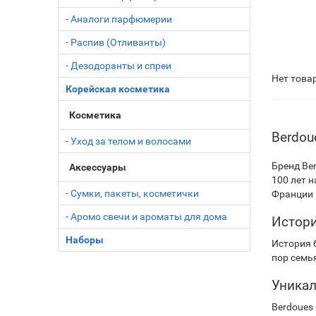
- Аналоги парфюмерии
- Распив (Отливанты)
- Дезодоранты и спреи
Нет това
Корейская косметика
Косметика
Berdou
- Уход за телом и волосами
Бренд Be
Аксессуары
100 лет 
- Сумки, пакеты, косметички
Франции 
- Аромо свечи и ароматы для дома
Истори
Наборы
История 
пор семь
Уника
Berdoues