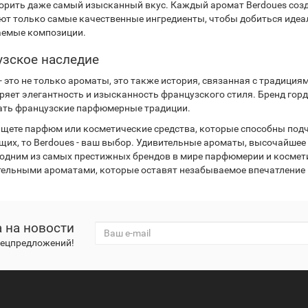
орить даже самый изысканный вкус. Каждый аромат Berdoues соз
ют только самые качественные ингредиенты, чтобы добиться идеал
емые композиции.
зское наследие
 - это не только ароматы, это также история, связанная с традици
ряет элегантность и изысканность французского стиля. Бренд горд
ть французские парфюмерные традиции.
ищете парфюм или косметические средства, которые способны под
их, то Berdoues - ваш выбор. Удивительные ароматы, высочайшее 
 одним из самых престижных брендов в мире парфюмерии и космети
ельными ароматами, которые оставят незабываемое впечатление 
 на новости
спецпредложений!