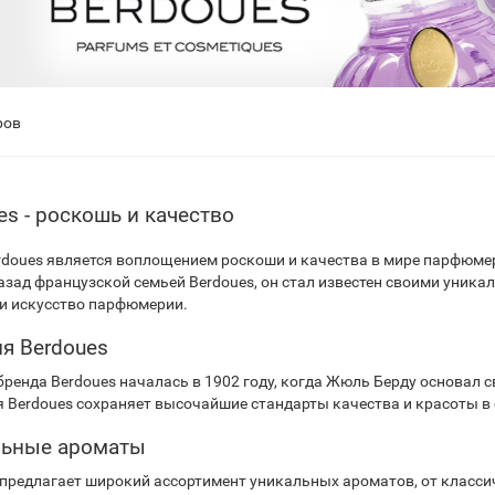
ров
es - роскошь и качество
rdoues является воплощением роскоши и качества в мире парфюме
назад французской семьей Berdoues, он стал известен своими уни
и искусство парфюмерии.
я Berdoues
бренда Berdoues началась в 1902 году, когда Жюль Берду основал 
я Berdoues сохраняет высочайшие стандарты качества и красоты в 
льные ароматы
 предлагает широкий ассортимент уникальных ароматов, от класси