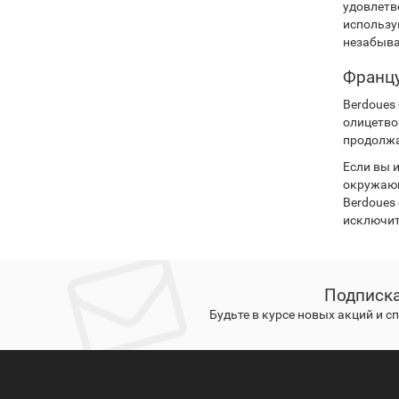
удовлетв
использу
незабыва
Францу
Berdoues
олицетво
продолжа
Если вы 
окружающ
Berdoues
исключит
Подписка
Будьте в курсе новых акций и 