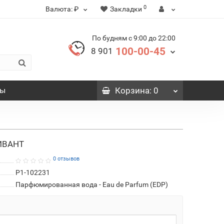
0
Валюта:
₽
Закладки
По будням с 9:00 до 22:00
100-00-45
8 901
вы
Корзина
: 0
ЛИВАНТ
0 отзывов
P1-102231
Парфюмированная вода - Eau de Parfum (EDP)