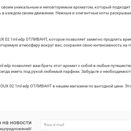
я своим уникальным и неповторимым ароматом, который подходит 
ть в каждом своем движении. Нежные и элегантные ноты раскрываю
UX 02 1ml edp ОТЛИВАНТ, которое позволяет заметно продлить вр
вторимую атмосферу вокруг вас, сохраняя свою интенсивность на 
ml edp позволяет вам брать этот аромат с собой в любые путешест
сегда иметь под рукой любимый парфюм. Забудьте о необходимост
CHOUX 02 1ml edp ОТЛИВАНТ в нашем магазине по выгодной цене. Э
 на новости
спецпредложений!