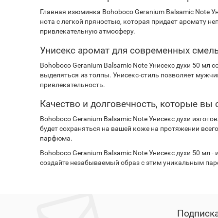
Главная изюминка Bohoboco Geranium Balsamic Note Уни
нота с легкой пряностью, которая придает аромату не
привлекательную атмосферу.
Унисекс аромат для современных смел
Bohoboco Geranium Balsamic Note Унисекс духи 50 мл
выделяться из толпы. Унисекс-стиль позволяет мужч
привлекательность.
Качество и долговечность, которые вы 
Bohoboco Geranium Balsamic Note Унисекс духи изгот
будет сохраняться на вашей коже на протяжении всего
парфюма.
Bohoboco Geranium Balsamic Note Унисекс духи 50 мл 
создайте незабываемый образ с этим уникальным па
Подписка