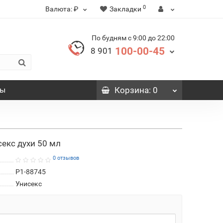
0
Валюта:
₽
Закладки
По будням с 9:00 до 22:00
100-00-45
8 901
вы
Корзина
: 0
секс духи 50 мл
0 отзывов
P1-88745
Унисекс