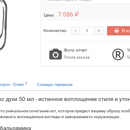
7 086 ₽
Цена:
-
В к
Количество:
+
Фото отчет
1
После заказа
Т
0
опрос - Ответ
Словарь терминов
кс духи 50 мл - истинное воплощение стиля и уто
- это уникальное сочетание нот, которое придаст вашему образу о
ривлекать восхищенные взгляды и завораживать окружающих.
 бальзамика