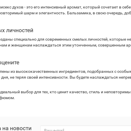
секс духов - это его интенсивный аромат, который сочетает в себе
повторимый шарм и элегантность. Бальзамика, в свою очередь, до
ых личностей
 созданы специально для современных смелых личностей, которые н
инам и женщинам наслаждаться этим утонченным, совершенным ар
оцените
овлены из высококачественных ингредиентов, подобранных с особым
 дня, не теряя своей интенсивности. Вы будете наслаждаться неп
- идеальный выбор для тех, кто ценит качество, стиль и неповтори
рфюмом.
 на новости