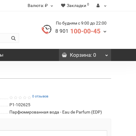
0
Валюта:
₽
Закладки
По будням с 9:00 до 22:00
100-00-45
8 901
вы
Корзина
: 0
0 отзывов
P1-102625
Парфюмированная вода - Eau de Parfum (EDP)