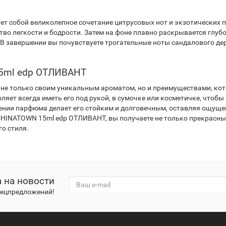
 собой великолепное сочетание цитрусовых нот и экзотических пр
тво легкости и бодрости. Затем на фоне плавно раскрывается глуб
В завершении вы почувствуете трогательные ноты сандалового дер
5ml edp ОТЛИВАНТ
не только своим уникальным ароматом, но и преимуществами, ко
ет всегда иметь его под рукой, в сумочке или косметичке, чтобы 
ении парфюма делает его стойким и долговечным, оставляя ощуще
CHINATOWN 15ml edp ОТЛИВАНТ, вы получаете не только прекрасный
о стиля.
 на новости
спецпредложений!