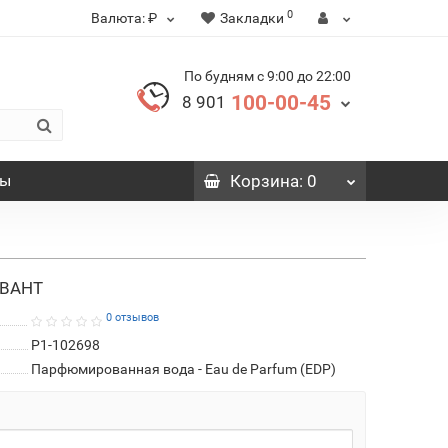
0
Валюта:
₽
Закладки
По будням с 9:00 до 22:00
100-00-45
8 901
вы
Корзина
: 0
ИВАНТ
0 отзывов
P1-102698
Парфюмированная вода - Eau de Parfum (EDP)