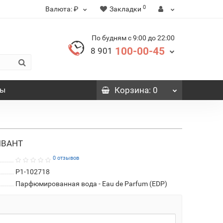
0
Валюта:
₽
Закладки
По будням с 9:00 до 22:00
100-00-45
8 901
вы
Корзина
: 0
ЛИВАНТ
0 отзывов
P1-102718
Парфюмированная вода - Eau de Parfum (EDP)