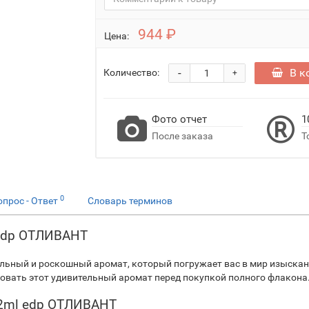
944 ₽
Цена:
-
В к
Количество:
+
Фото отчет
1
После заказа
Т
0
опрос - Ответ
Словарь терминов
 edp ОТЛИВАНТ
альный и роскошный аромат, который погружает вас в мир изыска
бовать этот удивительный аромат перед покупкой полного флакона
 2ml edp ОТЛИВАНТ