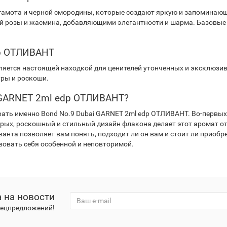
гамота и черной смородины, которые создают яркую и запоминаю
 розы и жасмина, добавляющими элегантности и шарма. Базовые 
dp ОТЛИВАНТ
ляется настоящей находкой для ценителей утонченных и эксклюзи
уры и роскоши.
i GARNET 2ml edp ОТЛИВАНТ?
ать именно Bond No.9 Dubai GARNET 2ml edp ОТЛИВАНТ. Во-первых
рых, роскошный и стильный дизайн флакона делает этот аромат о
анта позволяет вам понять, подходит ли он вам и стоит ли приобр
вовать себя особенной и неповторимой.
 на новости
спецпредложений!