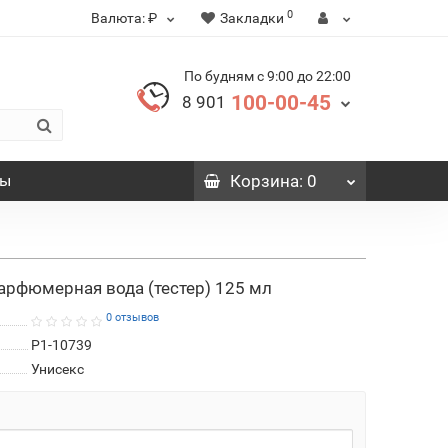
0
Валюта:
₽
Закладки
По будням с 9:00 до 22:00
100-00-45
8 901
вы
Корзина
: 0
л
 парфюмерная вода (тестер) 125 мл
0 отзывов
P1-10739
Унисекс