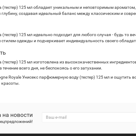
ода (тестер) 125 мл обладает уникальным и неповторимым ароматом
и глубину, создавая идеальный баланс между классическим и совр
да (тестер) 125 мл идеально подходит для любого случая - будь то 
 стилем одежды и подчеркивает индивидуальность своего обладат
ть
да (тестер) 125 мл изготовлена из высококачественных ингредиенто
ечение всего дня, не беспокоясь о его затухании.
logne Royale Унисекс парфюмерную воду (тестер) 125 мл и ощутить 
 красоты.
 на новости
спецпредложений!