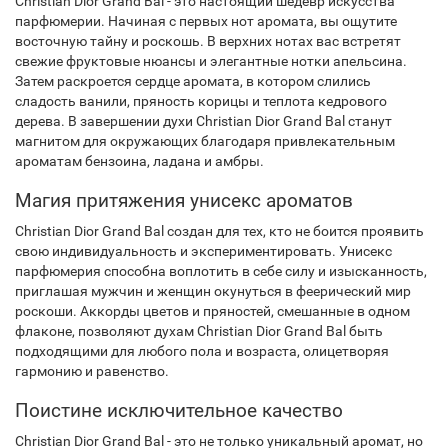
Christian Dior Grand Bal - это настоящий шедевр искусства
парфюмерии. Начиная с первых нот аромата, вы ощутите
восточную тайну и роскошь. В верхних нотах вас встретят
свежие фруктовые нюансы и элегантные нотки апельсина.
Затем раскроется сердце аромата, в котором слились
сладость ванили, пряность корицы и теплота кедрового
дерева. В завершении духи Christian Dior Grand Bal станут
магнитом для окружающих благодаря привлекательным
ароматам бензоина, ладана и амбры.
Магия притяжения унисекс ароматов
Christian Dior Grand Bal создан для тех, кто не боится проявить
свою индивидуальность и экспериментировать. Унисекс
парфюмерия способна воплотить в себе силу и изысканность,
приглашая мужчин и женщин окунуться в феерический мир
роскоши. Аккорды цветов и пряностей, смешанные в одном
флаконе, позволяют духам Christian Dior Grand Bal быть
подходящими для любого пола и возраста, олицетворяя
гармонию и равенство.
Поистине исключительное качество
Christian Dior Grand Bal - это не только уникальный аромат, но