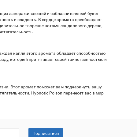
здающих завораживающий и соблазнительный букет
ность и сладость. В сердце аромата преобладают
дивительное творение нотами сандалового дерева,
ритягательность.
 Каждая капля этого аромата обладает способностью
 саду, который притягивает своей таинственностью и
 жизни. Этот аромат поможет вам подчеркнуть вашу
гательности. Hypnotic Poison перенесет вас в мир
Подписаться