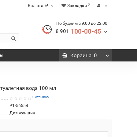
0
Валюта:
₽
Закладки
По будням с 9:00 до 22:00
100-00-45
8 901
вы
Корзина
: 0
й туалетная вода 100 мл
0 отзывов
P1-56554
Для женщин