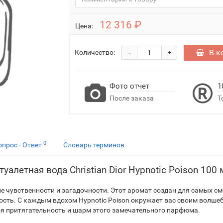
12 316 ₽
Цена:
-
В к
Количество:
+
Фото отчет
1
После заказа
Т
0
опрос - Ответ
Словарь терминов
алетная вода Christian Dior Hypnotic Poison 100 
ение чувственности и загадочности. Этот аромат создан для самых с
ость. С каждым вдохом Hypnotic Poison окружает вас своим вол
бя притягательность и шарм этого замечательного парфюма.