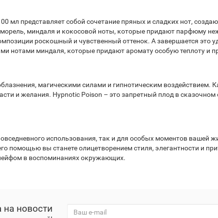
on 100 мл представляет собой сочетание пряных и сладких нот, со
орель, миндаля и кокосовой ноты, которые придают парфюму неж
мпозиции роскошный и чувственный оттенок. А завершается это у
ми нотами миндаля, которые придают аромату особую теплоту и п
м соблазнения, магическими силами и гипнотическим воздействием.
сти и желания. Hypnotic Poison – это запретный плод в сказочном
для повседневного использования, так и для особых моментов вашей
о помощью вы станете олицетворением стиля, элегантности и притя
шлейфом в воспоминаниях окружающих.
 на новости