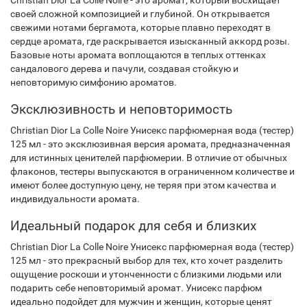
Christian Dior La Colle Noire - это аромат, который восхищает
своей сложной композицией и глубиной. Он открывается
свежими нотами бергамота, которые плавно переходят в
сердце аромата, где раскрывается изысканный аккорд розы.
Базовые ноты аромата воплощаются в теплых оттенках
сандалового дерева и пачули, создавая стойкую и
неповторимую симфонию ароматов.
Эксклюзивность и неповторимость
Christian Dior La Colle Noire Унисекс парфюмерная вода (тестер)
125 мл - это эксклюзивная версия аромата, предназначенная
для истинных ценителей парфюмерии. В отличие от обычных
флаконов, тестеры выпускаются в ограниченном количестве и
имеют более доступную цену, не теряя при этом качества и
индивидуальности аромата.
Идеальный подарок для себя и близких
Christian Dior La Colle Noire Унисекс парфюмерная вода (тестер)
125 мл - это прекрасный выбор для тех, кто хочет разделить
ощущение роскоши и утонченности с близкими людьми или
подарить себе неповторимый аромат. Унисекс парфюм
идеально подойдет для мужчин и женщин, которые ценят