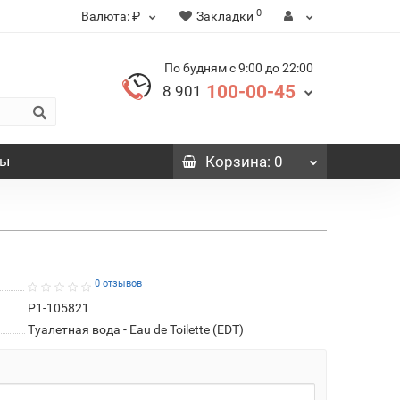
0
Валюта:
₽
Закладки
По будням с 9:00 до 22:00
100-00-45
8 901
вы
Корзина
: 0
0 отзывов
P1-105821
Туалетная вода - Eau de Toilette (EDT)