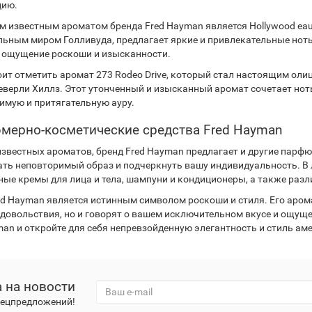
цию.
м известным ароматом бренда Fred Hayman является Hollywood eau
льным миром Голливуда, предлагает яркие и привлекательные ноты 
 ощущение роскоши и изысканности.
оит отметить аромат 273 Rodeo Drive, который стал настоящим ол
еверли Хиллз. Этот утонченный и изысканный аромат сочетает ноты
имую и притягательную ауру.
ерно-косметические средства Fred Hayman
звестных ароматов, бренд Fred Hayman предлагает и другие парфю
ать неповторимый образ и подчеркнуть вашу индивидуальность. В 
ные кремы для лица и тела, шампуни и кондиционеры, а также разл
ed Hayman является истинным символом роскоши и стиля. Его аром
удовольствия, но и говорят о вашем исключительном вкусе и ощуще
man и откройте для себя непревзойденную элегантность и стиль ам
 на новости
спецпредложений!