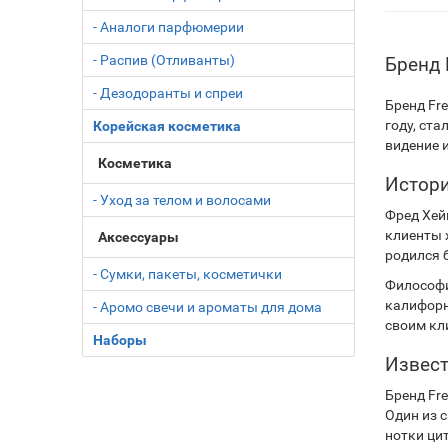
- Аналоги парфюмерии
- Распив (Отливанты)
Бренд 
- Дезодоранты и спреи
Бренд Fr
году, ст
Корейская косметика
видение 
Косметика
Истори
- Уход за телом и волосами
Фред Хейм
клиенты 
Аксессуары
родился 
- Сумки, пакеты, косметички
Философи
калифорн
- Аромо свечи и ароматы для дома
своим кл
Наборы
Извес
Бренд Fr
Один из с
нотки ци