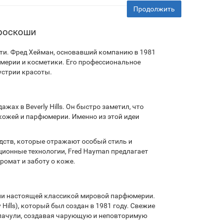
Продолжить
 роскоши
сти. Фред Хейман, основавший компанию в 1981
юмерии и косметики. Его профессиональное
устрии красоты.
жах в Beverly Hills. Он быстро заметил, что
 кожей и парфюмерии. Именно из этой идеи
ств, которые отражают особый стиль и
ионные технологии, Fred Hayman предлагает
омат и заботу о коже.
али настоящей классикой мировой парфюмерии.
Hills), который был создан в 1981 году. Свежие
 пачули, создавая чарующую и неповторимую