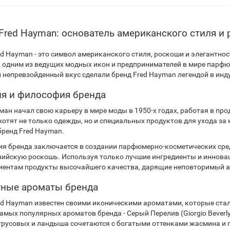
Fred Hayman: основатель американского стиля и
ed Hayman - это символ американского стиля, роскоши и элегантно
ал одним из ведущих модных икон и предпринимателей в мире парф
и непревзойденный вкус сделали бренд Fred Hayman легендой в инд
я и философия бренда
ан начал свою карьеру в мире моды в 1950-х годах, работая в прода
хотят не только одежды, но и специальных продуктов для ухода за
бренд Fred Hayman.
я бренда заключается в создании парфюмерно-косметических сред
ийскую роскошь. Используя только лучшие ингредиенты и инновац
иентам продукты высочайшего качества, дарящие неповторимый ар
тные ароматы бренда
ed Hayman известен своими иконическими ароматами, которые ст
амых популярных ароматов бренда - Серый Перелив (Giorgio Beverly 
трусовых и ландыша сочетаются с богатыми оттенками жасмина и