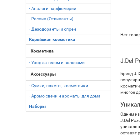
- Аналоги парфюмерии
- Распив (Отливанты)
- Дезодоранты и спреи
Нет това
Корейская косметика
Косметика
J.Del 
- Уход за телом и волосами
Бренд J.D
Аксессуары
популярн
- Сумки, пакеты, косметички
косметич
многое др
- Аромо свечи и ароматы для дома
Уникал
Наборы
Одним из
J.Del Poz
уникальн
оставят 