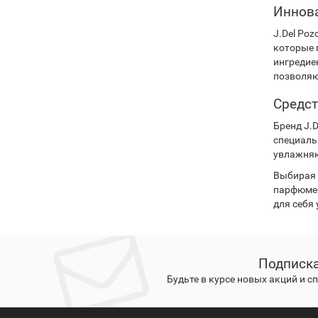
Иннова
J.Del Po
которые 
ингредие
позволяю
Средст
Бренд J.
специаль
увлажняю
Выбирая п
парфюмер
для себя
Подписка
Будьте в курсе новых акций и 