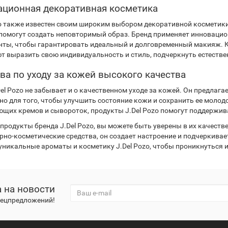
ционная декоративная косметика
zo также известен своим широким выбором декоративной косметики
помогут создать неповторимый образ. Бренд применяет инновацио
нты, чтобы гарантировать идеальный и долговременный макияж. К
т выразить свою индивидуальность и стиль, подчеркнуть естествен
ва по уходу за кожей высокого качества
Del Pozo не забывает и о качественном уходе за кожей. Он предлаг
но для того, чтобы улучшить состояние кожи и сохранить ее молодо
щих кремов и сывороток, продукты J.Del Pozo помогут поддержива
родукты бренда J.Del Pozo, вы можете быть уверены в их качестве 
но-косметические средства, он создает настроение и подчеркивае
 уникальные ароматы и косметику J.Del Pozo, чтобы проникнуться
 на новости
спецпредложений!