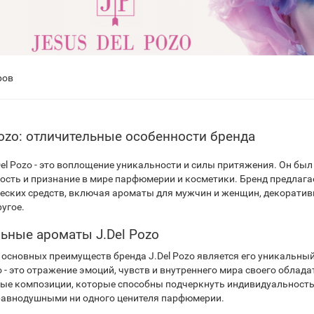
ров
Pozo: отличительные особенности бренда
el Pozo - это воплощение уникальности и силы притяжения. Он был о
ость и признание в мире парфюмерии и косметики. Бренд предлаг
еских средств, включая ароматы для мужчин и женщин, декоративну
угое.
ьные ароматы J.Del Pozo
 основных преимуществ бренда J.Del Pozo является его уникальны
o - это отражение эмоций, чувств и внутреннего мира своего облад
ые композиции, которые способны подчеркнуть индивидуальность и
равнодушными ни одного ценителя парфюмерии.