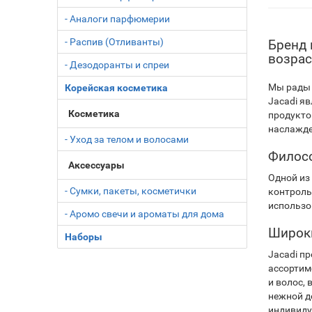
- Аналоги парфюмерии
- Распив (Отливанты)
Бренд 
возрас
- Дезодоранты и спреи
Мы рады 
Корейская косметика
Jacadi я
Косметика
продукто
наслажде
- Уход за телом и волосами
Филосо
Аксессуары
Одной из
- Сумки, пакеты, косметички
контроль
использо
- Аромо свечи и ароматы для дома
Широки
Наборы
Jacadi п
ассортим
и волос,
нежной д
индивиду