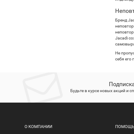
Неповт
Бренд Ja
неповтор
неповтор
Jacadi с
самовыр
Не пропу
себя его 
Подписка
Будьте в курсе новых акций и 
О КОМПАНИИ
ПОМОЩЬ 