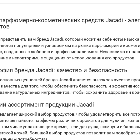
парфюмерно-косметических средств Jacadi - элег
тов
представить вам бренд Jacadi, который носит на себе ноты изыскан
вляется популярным и узнаваемым на рынке парфюмерии и космети
в, созданных с любовью и профессионализмом. Независимо от ваше
ние и неповторимые ощущения от использования его продуктов.
фия бренда Jacadi: качество и безопасность
 основных ценностей бренда Jacadi является высокое качество пр
 качества для того, чтобы обеспечить безопасность и эффективност
вание натуральных ингредиентов, чтобы сохранить здоровье и кра
й ассортимент продукции Jacadi
редлагает широкий выбор продуктов, чтобы удовлетворить все потре
енте вы найдете: парфюмы различных ароматов для мужчин, женщин 
 в том числе увлажняющие кремы, гели для душа, шампуни и бальза
етской кожей. Большой выбор продуктов позволит вам подобрать и
альным потребностям.