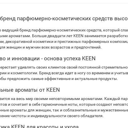
 бренд парфюмерно-косметических средств высо
то ведущий бренд парфюмерно-косметических средств, который с
ыми ароматами. Больше двадцати лет KEEN занимается разработко
ми, декоративной косметики и престижных парфюмерных композиц
для женщин и мужчин всех возрастов и предпочтений.
во и инновации - основа успеха KEEN
перестает удивлять своих клиентов своей постоянной стремительн
ии и косметологии. Бренд всегда идет в ногу со временем и учиты
обы предложить самые эффективные и актуальные продукты.
ьные ароматы от KEEN
вится на весь мир своими неповторимыми ароматами. Каждый пар
тов и сочетает в себе гармоничные ноты, которые создают неповт
нные ароматы для женщин, так и соблазнительные и мужественные
жение чистоты и индивидуальности своего обладателя.
ика KEEN для красоты и ухода