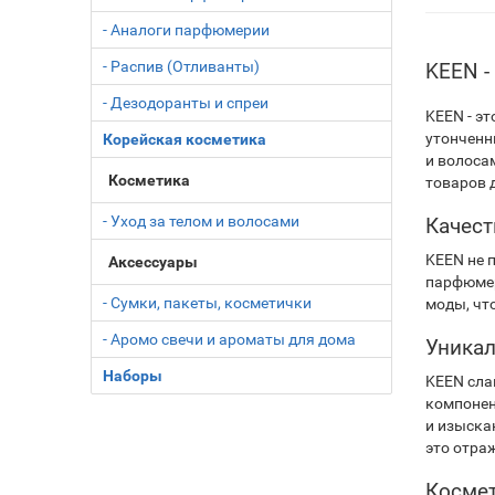
- Аналоги парфюмерии
- Распив (Отливанты)
KEEN -
- Дезодоранты и спреи
KEEN - э
утонченн
Корейская косметика
и волоса
Косметика
товаров 
- Уход за телом и волосами
Качест
KEEN не 
Аксессуары
парфюмер
- Сумки, пакеты, косметички
моды, чт
- Аромо свечи и ароматы для дома
Уникал
Наборы
KEEN сла
компонен
и изыска
это отра
Космет