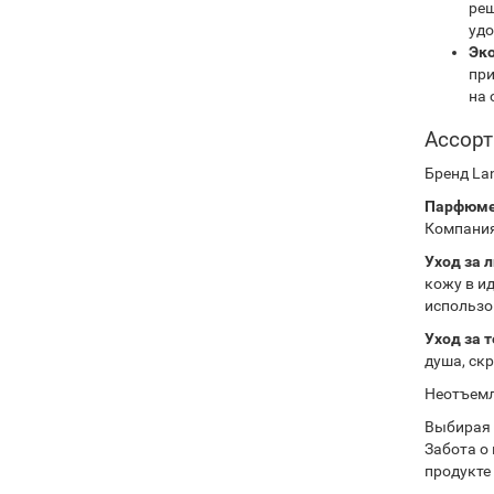
реш
удо
Эко
при
на 
Ассорт
Бренд La
Парфюме
Компания
Уход за 
кожу в и
использо
Уход за 
душа, ск
Неотъемл
Выбирая 
Забота о
продукте