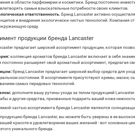
ения в области парфюмерии и косметики. Бренд постоянно инвести
влетворять самые взыскательные потребности своих клиентов.
логическая ответственность.
Бренд Lancaster активно осуществля
нципов и внедрения экологически чистых технологий. Компания с
окружающую среду.
имент продукции бренда Lancaster
ncaster предлагает широкий ассортимент продукции, которая позвол
рия:
коллекция ароматов бренда Lancaster включает в себя знам
 постоянно расширяет свой ароматный ассортимент, предлагая с
лицом:
бренд Lancaster предлагает широкий выбор средств для ухо
деальном состоянии. В ассортименте присутствуют кремы, маски, с
ванием самых передовых технологий.
телом:
дополните вашу рутины ухода за телом продукцией Lancaster.
рабы и другие средства, призванные подарить вашей коже нежность 
емой частью ассортимента бренда Lancaster являются солнцезащит
продукцию бренда Lancaster, вы можете быть уверены в ее высоком
 вашей красоте и удовлетворение ваших желаний - вот основные це
 этого уникального бренда.