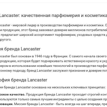
Lancaster: качественная парфюмерия и косметик
ncaster - мировой лидер в производстве парфюмерии и косметики
м продукции, этот бренд завоевал доверие миллионов потребителей
r предлагает широкий ассортимент парфюмерии, уходовых средств д
ругого.
я бренда Lancaster
caster был основан в 1946 году в Франции. С самого начала своего
продукцию, которая будет подчеркивать естественную красоту и у
нером в использовании новейших технологий в производстве парф
онному подходу, бренд Lancaster заслужил признание и доверие по
фия бренда Lancaster
я бренда Lancaster основана на нескольких ключевых принципах:
окое качество.
Продукция бренда Lancaster проходит строгий кон
ользуются только самые лучшие ингредиенты с целью создания пр
новации.
Миссия бренда Lancaster - быть всегда на шаг впереди, 