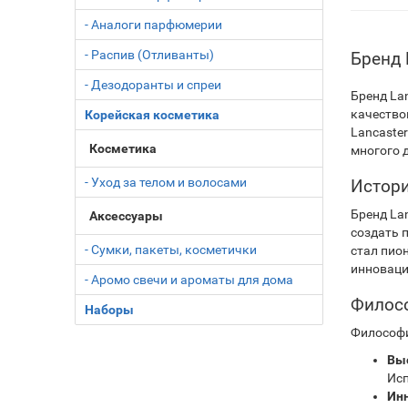
- Аналоги парфюмерии
- Распив (Отливанты)
Бренд 
- Дезодоранты и спреи
Бренд La
качество
Корейская косметика
Lancaste
Косметика
многого д
- Уход за телом и волосами
Истори
Бренд Lan
Аксессуары
создать 
- Сумки, пакеты, косметички
стал пио
инноваци
- Аромо свечи и ароматы для дома
Филосо
Наборы
Философи
Выс
Исп
Ин