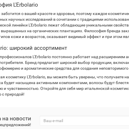
фия L'Erbolario
io заботится о вашей красоте и здоровье, поэтому каждое космети
ных научных исследований в сочетании с традициями использован
еской линейки L'Erbolario лежат обладающие уникальными свойст
, выращенных на органических плантациях. Философия бренда закл
 типов кожи и возрастов, оказывает видимый эффект и при этом яв
lario: широкий ассортимент
профессионалов L'Erbolario постоянно работает над расширением 
потребителя. Бренд предлагает широкий выбор продукции, включающ
рфюмерию и ароматические средства для создания неповторимого 
ая косметику L'Erbolario, вы можете быть уверены, что получаете 
а будет насыщена активными компонентами, волосы будут блестящим
ю и чувственностью. Откройте для себя мир итальянской косметик
 с природой!
 на новости
спецпредложений!