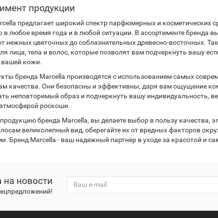
имент продукции
rcella предлагает широкий спектр парфюмерных и косметических с
о в любое время года и в любой ситуации. В ассортименте бренда 
от нежных цветочных до соблазнительных древесно-восточных. Так
ля лица, тела и волос, которые позволят вам подчеркнуть вашу ес
 вашей кожи.
укты бренда Marcella производятся с использованием самых совр
ам качества. Они безопасны и эффективны, даря вам ощущение ком
ать неповторимый образ и подчеркнуть вашу индивидуальность, в
 атмосферой роскоши.
продукцию бренда Marcella, вы делаете выбор в пользу качества, 
олосам великолепный вид, оберегайте их от вредных факторов ок
и. Бренд Marcella - ваш надежный партнер в уходе за красотой и с
 на новости
спецпредложений!