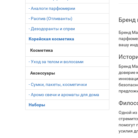
- Аналоги парфюмерии
- Распив (Отливанты)
Бренд 
- Дезодоранты и спреи
Бренд Mar
парфюмер
Корейская косметика
вашу инд
Косметика
Истори
- Уход за телом и волосами
Бренд Mar
доверие 
Аксессуары
инноваци
- Сумки, пакеты, косметички
безопасн
предложи
- Аромо свечи и ароматы для дома
Филосо
Наборы
Одной из
стремитс
помогут 
усилия д