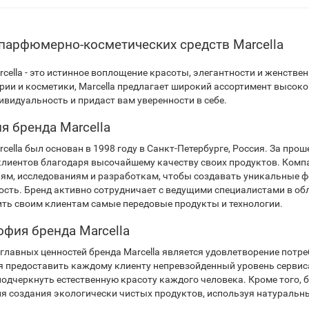
парфюмерно-косметических средств Marcella
cella - это истинное воплощение красоты, элегантности и женстве
ии и косметики, Marcella предлагает широкий ассортимент высок
ивидуальность и придаст вам уверенности в себе.
я бренда Marcella
cella был основан в 1998 году в Санкт-Петербурге, Россия. За пр
клиентов благодаря высочайшему качеству своих продуктов. Компа
ям, исследованиям и разработкам, чтобы создавать уникальные ф
ость. Бренд активно сотрудничает с ведущими специалистами в об
ть своим клиентам самые передовые продукты и технологии.
фия бренда Marcella
 главных ценностей бренда Marcella является удовлетворение потр
я предоставить каждому клиенту непревзойденный уровень сервиса
подчеркнуть естественную красоту каждого человека. Кроме того, б
ля создания экологически чистых продуктов, используя натуральны