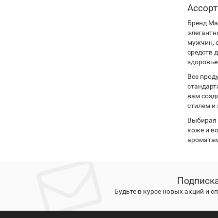
Ассорт
Бренд Ma
элегантн
мужчин, 
средств д
здоровье
Все прод
стандарт
вам созд
стилем и
Выбирая 
коже и в
ароматам
Подписка
Будьте в курсе новых акций и 