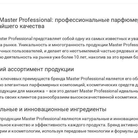
Master Professional: профессиональные парфюме
йшего качества
ster Professional представляет собой одну из самых известных и
на рынке. Уникальность и многогранность продукции Master Profes
ычных пользователей, и делает его неотъемлемой частью рядовых 
ою деятельность на рынке уже более 10 лет, накопив за это время 
й ассортимент продукции
 ключевых преимуществ бренда Master Professional является его 
о элегантных парфюмерных композиций, косметических средств дл
одукции для макияжа – все это делает Master Professional идеаль
ть своих клиентов разнообразием высококачественной косметики.
льные и инновационные ингредиенты
продукции Master Professional являются натуральные и инновацио
ьное качество и эффективность каждого продукта. Бренд активно 
ии и косметологии, используя передовые технологии и формулы д