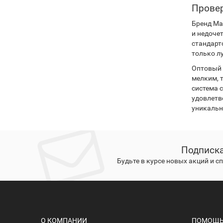
Провер
Бренд Ma
и недоче
стандарт
только л
Оптовый 
мелким, 
система 
удовлетв
уникальн
Подписка
Будьте в курсе новых акций и 
О КОМПАНИИ
ПОМОЩЬ 