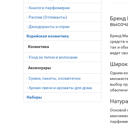
- Аналоги парфюмерии
- Распив (Отливанты)
Бренд 
высоча
- Дезодоранты и спреи
Бренд Ma
Корейская косметика
средств 
Косметика
так и об
ведет св
- Уход за телом и волосами
Широки
Аксессуары
Одним из
- Сумки, пакеты, косметички
множеств
выбор пр
- Аромо свечи и ароматы для дома
обеспечи
Наборы
Натура
Основой 
максимал
парфюмер