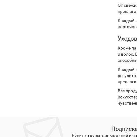
От свежи
предлага
Каждый а
карточко
Уходов
Кроме па
и волос.
способны
Каждый к
результа
предлага
Все прод
искусств
чувствен
Подписка
Будьте в курсе новых акций и 