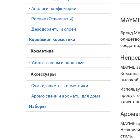
- Аналоги парфюмерии
- Распив (Отливанты)
MAYME 
- Дезодоранты и спреи
Бренд MA
олицетво
Корейская косметика
средства
Косметика
Непрев
- Уход за телом и волосами
MAYME за
Команда 
Аксессуары
высочайш
- Сумки, пакеты, косметички
Использу
продукто
- Аромо свечи и ароматы для дома
клиент п
Наборы
Аромат
MAYME пр
Независи
стиль.