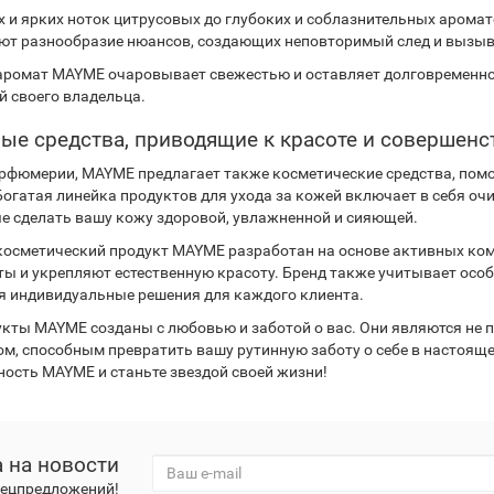
х и ярких ноток цитрусовых до глубоких и соблазнительных арома
ют разнообразие нюансов, создающих неповторимый след и вызы
ромат MAYME очаровывает свежестью и оставляет долговременное
й своего владельца.
ые средства, приводящие к красоте и совершенс
рфюмерии, MAYME предлагает также косметические средства, пом
 Богатая линейка продуктов для ухода за кожей включает в себя о
е сделать вашу кожу здоровой, увлажненной и сияющей.
осметический продукт MAYME разработан на основе активных ко
ты и укрепляют естественную красоту. Бренд также учитывает особ
я индивидуальные решения для каждого клиента.
укты MAYME созданы с любовью и заботой о вас. Они являются не 
ом, способным превратить вашу рутинную заботу о себе в настояще
ность MAYME и станьте звездой своей жизни!
 на новости
спецпредложений!