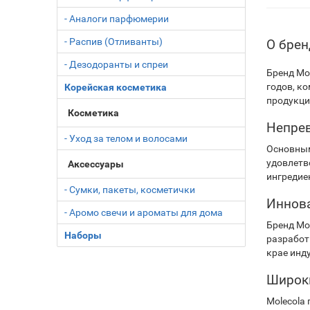
- Аналоги парфюмерии
- Распив (Отливанты)
О брен
- Дезодоранты и спреи
Бренд Mo
годов, к
Корейская косметика
продукци
Косметика
Непрев
- Уход за телом и волосами
Основным
удовлетв
Аксессуары
ингредие
- Сумки, пакеты, косметички
Иннов
- Аромо свечи и ароматы для дома
Бренд Mo
Наборы
разработ
крае инд
Широки
Molecola