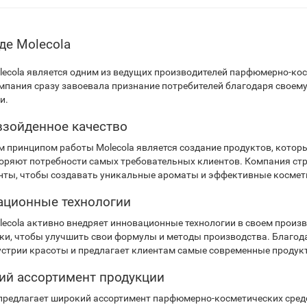
де Molecola
lecola является одним из ведущих производителей парфюмерно-кос
омпания сразу завоевала признание потребителей благодаря своем
и.
зойденное качество
 принципом работы Molecola является создание продуктов, котор
оряют потребности самых требовательных клиентов. Компания ст
нты, чтобы создавать уникальные ароматы и эффективные космети
ационные технологии
lecola активно внедряет инновационные технологии в своем произ
ки, чтобы улучшить свои формулы и методы производства. Благодар
устрии красоты и предлагает клиентам самые современные продук
й ассортимент продукции
 предлагает широкий ассортимент парфюмерно-косметических сред