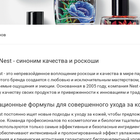
ров
Nest - синоним качества и роскоши
st - это непревзойденное воплощение роскоши и качества в мире 
этого бренда создается с любовью и исключительным мастерством
емые ощущения и эмоции. Основанная в 2005 году, компания Nest 
 качеству своих продуктов и приверженности к инновациям и тра
ционные формулы для совершенного ухода за к
st постоянно ищет новые подходы к уходу за кожей, чтобы предло
ое. Команда профессионалов по косметологии и биологии тщател
используются только самые эффективные и безопасные ингредиент
обеспечивают интенсивный и пролонгированный эффект увлажнен
ания и клинические испытания гарантируют беспрецедентный уров