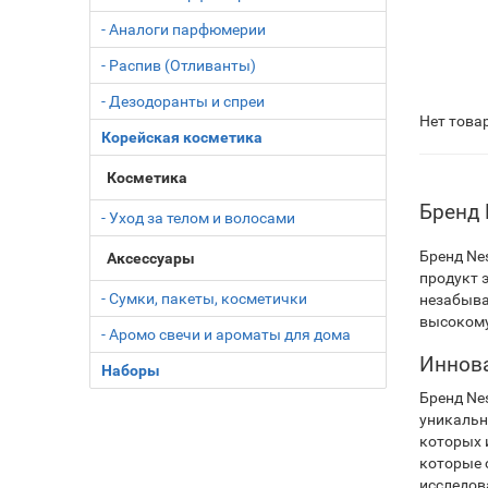
- Аналоги парфюмерии
- Распив (Отливанты)
- Дезодоранты и спреи
Нет това
Корейская косметика
Косметика
Бренд 
- Уход за телом и волосами
Бренд Ne
Аксессуары
продукт 
- Сумки, пакеты, косметички
незабыва
высокому
- Аромо свечи и ароматы для дома
Иннова
Наборы
Бренд Ne
уникальн
которых 
которые 
исследов