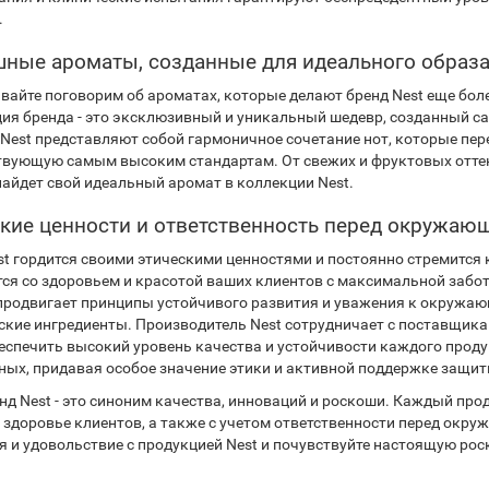
.
ные ароматы, созданные для идеального образ
авайте поговорим об ароматах, которые делают бренд Nest еще б
ия бренда - это эксклюзивный и уникальный шедевр, созданный 
Nest представляют собой гармоничное сочетание нот, которые пер
твующую самым высоким стандартам. От свежих и фруктовых оттен
айдет свой идеальный аромат в коллекции Nest.
кие ценности и ответственность перед окружаю
st гордится своими этическими ценностями и постоянно стремится 
ся со здоровьем и красотой ваших клиентов с максимальной забот
продвигает принципы устойчивого развития и уважения к окружающ
ские ингредиенты. Производитель Nest сотрудничает с поставщика
еспечить высокий уровень качества и устойчивости каждого проду
ных, придавая особое значение этики и активной поддержке защи
нд Nest - это синоним качества, инноваций и роскоши. Каждый прод
и здоровье клиентов, а также с учетом ответственности перед окр
 и удовольствие с продукцией Nest и почувствуйте настоящую роск