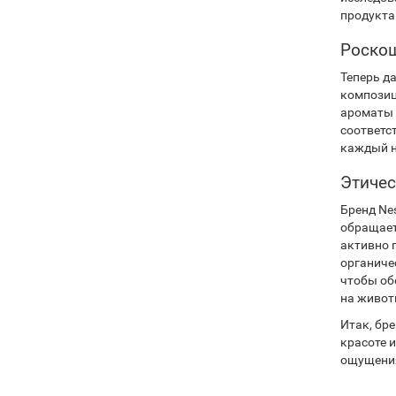
продукта
Роскош
Теперь д
композиц
ароматы 
соответс
каждый н
Этичес
Бренд Ne
обращает
активно 
органиче
чтобы об
на живот
Итак, бре
красоте 
ощущения