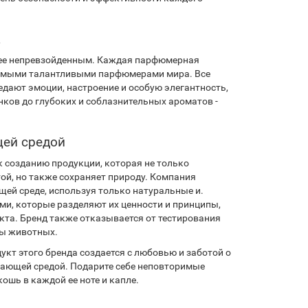
а
олее непревзойденным. Каждая парфюмерная
самыми талантливыми парфюмерами мира. Все
едают эмоции, настроение и особую элегантность,
ков до глубоких и соблазнительных ароматов -
щей средой
к созданию продукции, которая не только
ой, но также сохраняет природу. Компания
ей среде, используя только натуральные и.
ми, которые разделяют их ценности и принципы,
кта. Бренд также отказывается от тестирования
ты животных.
укт этого бренда создается с любовью и заботой о
ужающей средой. Подарите себе неповторимые
ошь в каждой ее ноте и капле.